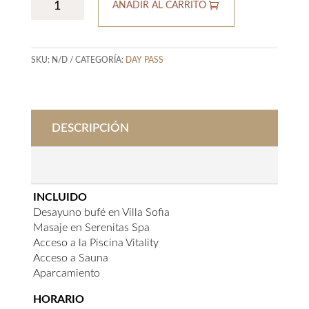
AÑADIR AL CARRITO
&
DESAYUNO
EN
SKU:
N/D
CATEGORÍA:
DAY PASS
CAP
VERMELL
cantidad
DESCRIPCIÓN
INFORMACIÓN ADICIONAL
INCLUIDO
Desayuno bufé en Villa Sofia
Masaje en Serenitas Spa
Acceso a la Piscina Vitality
Acceso a Sauna
Aparcamiento
HORARIO