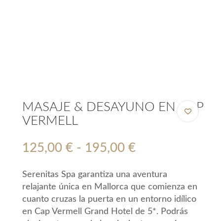
MASAJE & DESAYUNO EN CAP
VERMELL
Rango
125,00
€
-
195,00
€
de
precios:
Serenitas Spa garantiza una aventura
desde
relajante única en Mallorca que comienza en
125,00 €
cuanto cruzas la puerta en un entorno idílico
hasta
en Cap Vermell Grand Hotel de 5*. Podrás
195,00 €